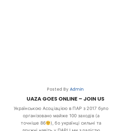
Posted By
Admin
UAZA GOES ONLINE – JOIN US
Українською Асоціацією в ПАР з
2017
було
організовано майже 100 заходів (а
точніше 86
), бо українці сильні та
дружні навіть у ПАР! І ми з радістю